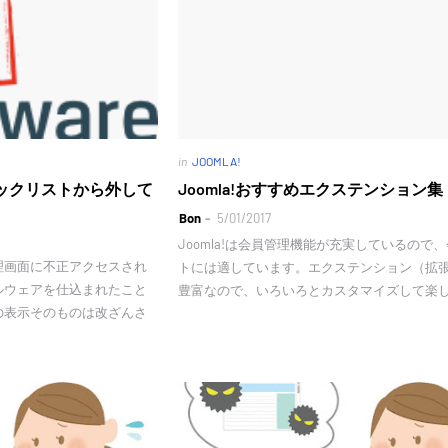
in
JOOMLA!
のブラックリストから外して
Joomla!おすすめエクステンション集
Bon
5/01/2017
Joomla!は会員管理機能が充実しているので
理画面に不正アクセスされ
トには適しています。エクステンション（拡
ルウェアを仕込まれたこと
豊富なので、いろいろとカスタマイズして楽
の表示そのものは改ざんさ