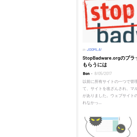
in
JOOMLA!
StopBadware.org
もらうには
Bon
8/05/2017
以前に所有サイトの一つで管
て、サイトを改ざんされ、マ
がありました。ウェブサイト
れなかっ…