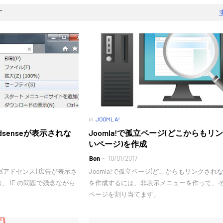
す
in
JOOMLA!
IE)でAdsenseが表示されな
Joomla!で孤立ページ(どこからもリ
いページ)を作成
Bon
10/01/2017
Adsense(アドセンス) 広告が表示さ
Joomla!で孤立ページ(どこからもリンクされ
 IE の問題で残念ながら
を作成するには、非表示メニューを作って、
ページを割り当てます。