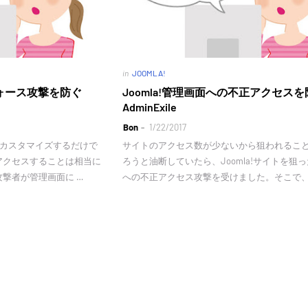
in
JOOMLA!
フォース攻撃を防ぐ
Joomla!管理画面への不正アクセス
AdminExile
Bon
1/22/2017
RLをカスタマイズするだけで
サイトのアクセス数が少ないから狙われるこ
アクセスすることは相当に
ろうと油断していたら、Joomla!サイトを狙
撃者が管理画面に …
への不正アクセス攻撃を受けました。そこで