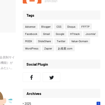
2/01/2021
Tags
Adsense
Blogger
CSS
Disqus
FFFTP
Facebook
Gmail
Google
HTtrack
Joomla!
MODX
SlideShare
Twitter
Value-Domain
WordPress
Zapier
お名前.com
、会員制サイ
張機能）が
Social Plugin
しみたい…
Archives
2025
1