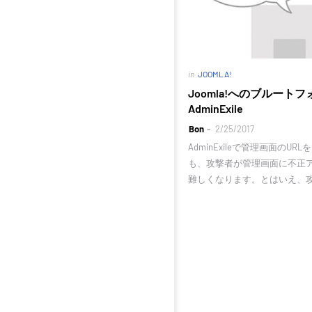
in
JOOMLA!
Joomla!へのブルート
AdminExile
Bon
2/25/2017
AdminExileで管理画面のU
も、攻撃者が管理画面に不正
難しくなります。とはいえ、攻