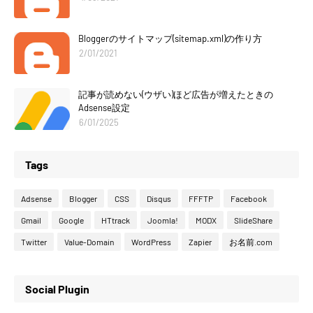
Bloggerのサイトマップ(sitemap.xml)の作り方
2/01/2021
記事が読めない(ウザい)ほど広告が増えたときの
Adsense設定
6/01/2025
Tags
Adsense
Blogger
CSS
Disqus
FFFTP
Facebook
Gmail
Google
HTtrack
Joomla!
MODX
SlideShare
Twitter
Value-Domain
WordPress
Zapier
お名前.com
Social Plugin