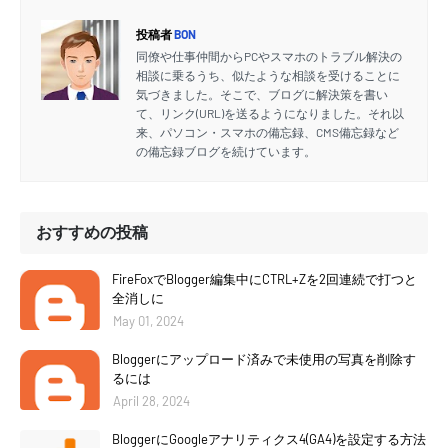
投稿者
BON
同僚や仕事仲間からPCやスマホのトラブル解決の
相談に乗るうち、似たような相談を受けることに
気づきました。そこで、ブログに解決策を書い
て、リンク(URL)を送るようになりました。それ以
来、パソコン・スマホの備忘録、CMS備忘録など
の備忘録ブログを続けています。
おすすめの投稿
FireFoxでBlogger編集中にCTRL+Zを2回連続で打つと
全消しに
May 01, 2024
Bloggerにアップロード済みで未使用の写真を削除す
るには
April 28, 2024
BloggerにGoogleアナリティクス4(GA4)を設定する方法