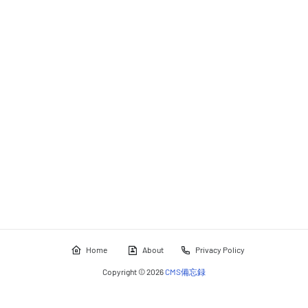
Home
About
Privacy Policy
Copyright ©
2026
CMS備忘録