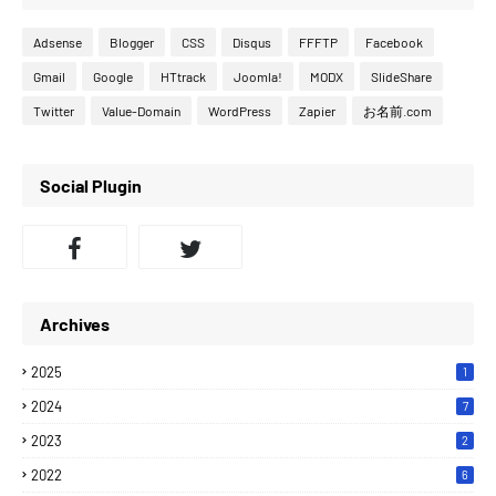
Adsense
Blogger
CSS
Disqus
FFFTP
Facebook
Gmail
Google
HTtrack
Joomla!
MODX
SlideShare
Twitter
Value-Domain
WordPress
Zapier
お名前.com
Social Plugin
Archives
2025
1
2024
7
2023
2
2022
6