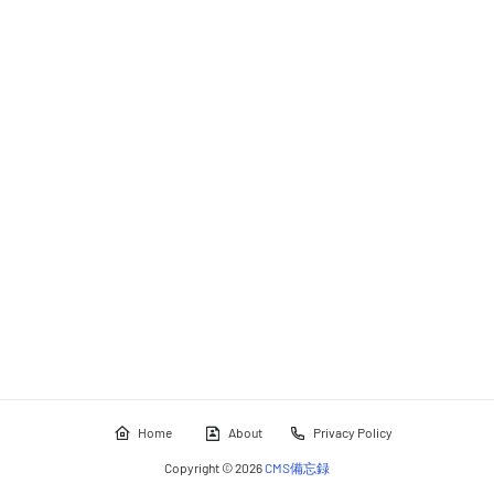
Home
About
Privacy Policy
Copyright ©
2026
CMS備忘録