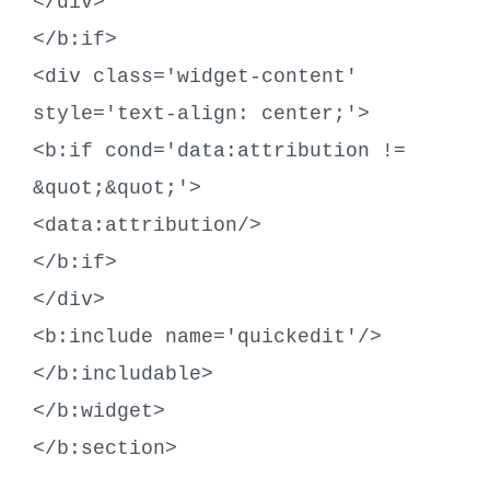
</div>
</b:if>
<div class='widget-content'
style='text-align: center;'>
<b:if cond='data:attribution !=
&quot;&quot;'>
<data:attribution/>
</b:if>
</div>
<b:include name='quickedit'/>
</b:includable>
</b:widget>
</b:section>