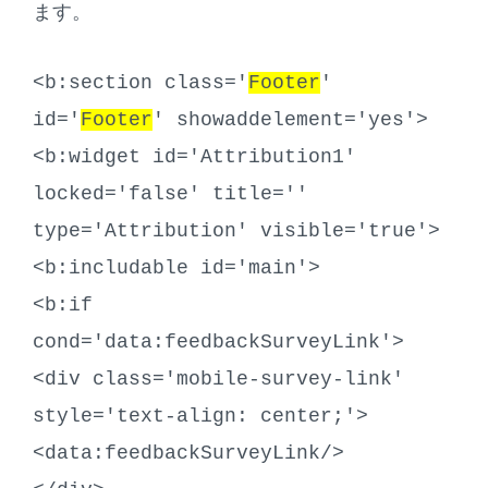
ます。
<b:section class='
Footer
'
id='
Footer
' showaddelement='yes'>
<b:widget id='Attribution1'
locked='false' title=''
type='Attribution' visible='true'>
<b:includable id='main'>
<b:if
cond='data:feedbackSurveyLink'>
<div class='mobile-survey-link'
style='text-align: center;'>
<data:feedbackSurveyLink/>