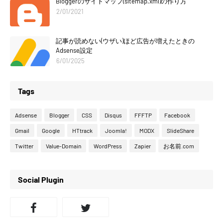
Bloggerのサイトマップ(sitemap.xml)の作り方
2/01/2021
記事が読めない(ウザい)ほど広告が増えたときの
Adsense設定
6/01/2025
Tags
Adsense
Blogger
CSS
Disqus
FFFTP
Facebook
Gmail
Google
HTtrack
Joomla!
MODX
SlideShare
Twitter
Value-Domain
WordPress
Zapier
お名前.com
Social Plugin