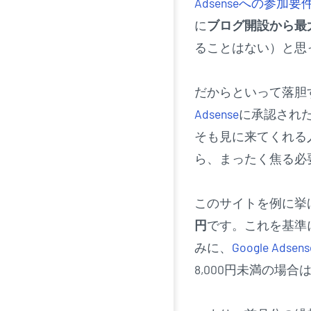
Adsenseへの参加要
に
ブログ開設から最
ることはない）と思
だからといって落胆
Adsense
に承認され
そも見に来てくれる
ら、まったく焦る必
このサイトを例に挙
円
です。これを基準
みに、
Google Adsens
8,000円未満の場