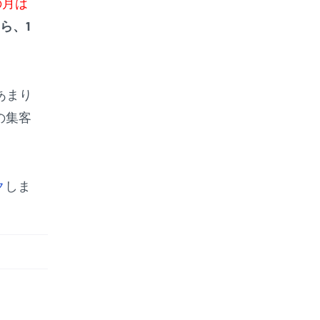
の月は
ら、1
あまり
の集客
ク
しま