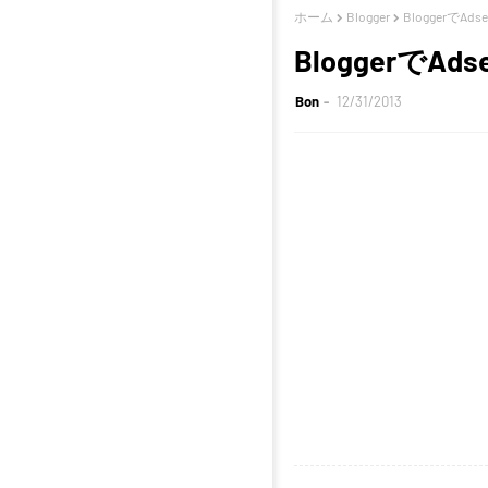
ホーム
Blogger
BloggerでA
Bloggerで
Bon
12/31/2013