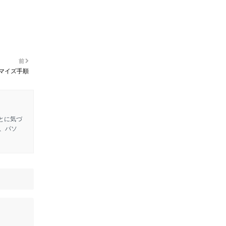
前
タマイズ手順
とに気づ
、パソ