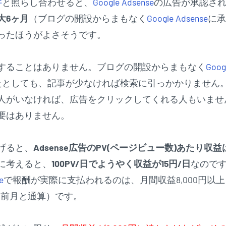
件
と照らし合わせると、
Google Adsense
の広告が承認さ
大6ヶ月
（ブログの開設からまもなく
Google Adsense
に承
ったほうがよさそうです。
することはありません。ブログの開設からまもなく
Goog
たとしても、記事が少なければ検索に引っかかりません
人がいなければ、広告をクリックしてくれる人もいませ
要はありません。
げると、
Adsense広告のPV(ページビュー数)あたり収益は0
に考えると、
100PV/日でようやく収益が15円/日
なので
e
で報酬が実際に支払われるのは、月間収益8,000円以
合は前月と通算）です。