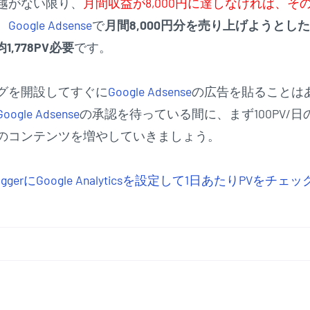
越がない限り、
月間収益が8,000円に達しなければ、そ
。
Google Adsense
で
月間8,000円分を売り上げようとした
1,778PV必要
です。
グを開設してすぐに
Google Adsense
の広告を貼ることは
Google Adsense
の承認を待っている間に、まず100PV/日
のコンテンツを増やしていきましょう。
oggerにGoogle Analyticsを設定して1日あたりPVをチェッ