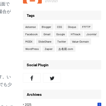
2/01/2021
画面で
場合が
Tags
Adsense
Blogger
CSS
Disqus
FFFTP
Facebook
Gmail
Google
HTtrack
Joomla!
MODX
SlideShare
Twitter
Value-Domain
WordPress
Zapier
お名前.com
Social Plugin
す。い
でも少
Archives
2025
1