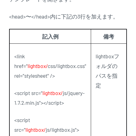
<head>〜</head>内に下記の3行を加えます。
記入例
備考
<link
lightboxフ
href="
lightbox/
css/lightbox.css"
ォルダの
rel="stylesheet" />
パスを指
定
<script src="
lightbox/
js/jquery-
1.7.2.min.js"></script>
<script
src="
lightbox/
js/lightbox.js">