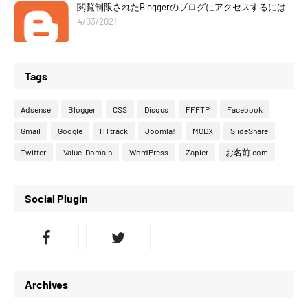
閲覧制限されたBloggerのブログにアクセスするには
4/03/2021
Tags
Adsense
Blogger
CSS
Disqus
FFFTP
Facebook
Gmail
Google
HTtrack
Joomla!
MODX
SlideShare
Twitter
Value-Domain
WordPress
Zapier
お名前.com
Social Plugin
Archives