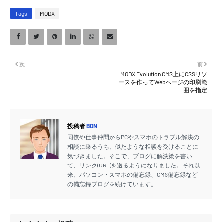
Tags
MODX
次
前
MODX Evolution CMS上にCSSリソ
ースを作ってWebページの印刷範
囲を指定
投稿者
BON
同僚や仕事仲間からPCやスマホのトラブル解決の
相談に乗るうち、似たような相談を受けることに
気づきました。そこで、ブログに解決策を書い
て、リンク(URL)を送るようになりました。それ以
来、パソコン・スマホの備忘録、CMS備忘録など
の備忘録ブログを続けています。