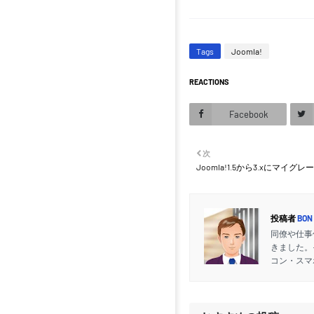
Tags
Joomla!
REACTIONS
Facebook
次
Joomla!1.5から3.xにマイグ
投稿者
BON
同僚や仕事
きました。
コン・スマ