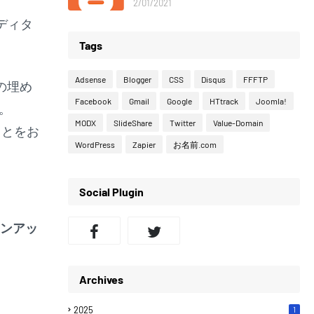
2/01/2021
ディタ
Tags
Adsense
Blogger
CSS
Disqus
FFFTP
の埋め
Facebook
Gmail
Google
HTtrack
Joomla!
す。
MODX
SlideShare
Twitter
Value-Domain
ことをお
WordPress
Zapier
お名前.com
Social Plugin
ーンアッ
Archives
2025
1