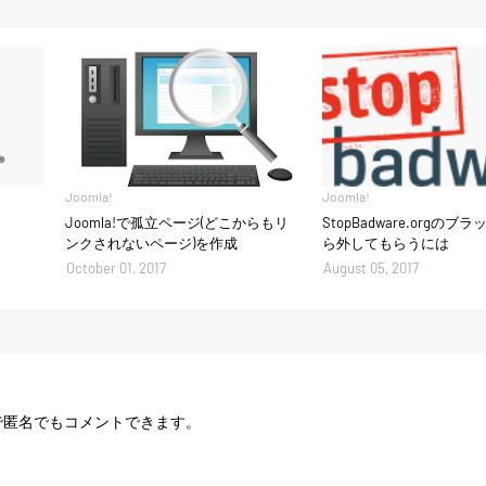
Joomla!
Joomla!
Joomla!で孤立ページ(どこからもリ
StopBadware.orgの
ンクされないページ)を作成
ら外してもらうには
October 01, 2017
August 05, 2017
載の方法で匿名でもコメントできます。