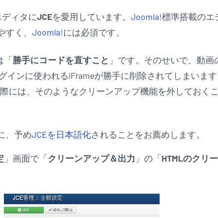
エディタに
JCE
を愛用しています。
Joomla!
標準搭載のエ
やすく、
Joomla!
には必須です。
は「
勝手にコードを直すこと
」です。そのせいで、動画
プラグインに使われるiFrameが勝手に削除されてしまいま
使う際には、そのようなクリーンアップ機能を外しておく
に、予め
JCEを日本語化
されることをお薦めします。
定
」画面で「
クリーンアップ＆出力
」の「
HTMLのクリ
。