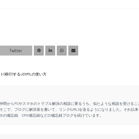
Twitter
レート(移行)するJ2XMLの使い方
仲間からPCやスマホのトラブル解決の相談に乗るうち、似たような相談を受けるこ
そこで、ブログに解決策を書いて、リンク(URL)を送るようになりました。それ以来
ホの備忘録、CMS備忘録などの備忘録ブログを続けています。