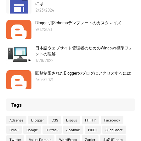
には
2/23/2024
Blogger用Schemaテンプレートのカスタマイズ
9/17/2021
日本語ウェブサイト管理者のためのWindows標準フォ
ントの理解
1/29/2022
閲覧制限されたBloggerのブログにアクセスするには
4/03/2021
Tags
Adsense
Blogger
CSS
Disqus
FFFTP
Facebook
Gmail
Google
HTtrack
Joomla!
MODX
SlideShare
Twitter
Value-Domain
WordPress
Zapier
お名前.com